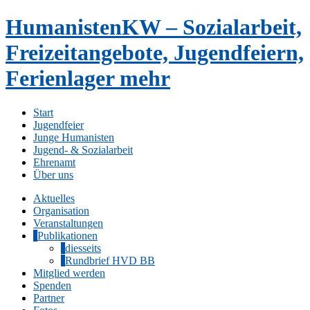
HumanistenKW – Sozialarbeit,
Freizeitangebote, Jugendfeiern,
Ferienlager mehr
Start
Jugendfeier
Junge Humanisten
Jugend- & Sozialarbeit
Ehrenamt
Über uns
Aktuelles
Organisation
Veranstaltungen
Publikationen
diesseits
Rundbrief HVD BB
Mitglied werden
Spenden
Partner